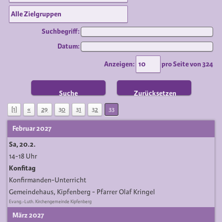
Suchbegriff:
Datum:
Anzeigen:
pro Seite von
324
Suche
Zurücksetzen
[1]
«
29
30
31
32
33
Februar 2027
Sa, 20.2.
14-18 Uhr
Konfitag
Konfirmanden-Unterricht
Gemeindehaus, Kipfenberg
Pfarrer Olaf Kringel
Evang.-Luth. Kirchengemeinde Kipfenberg
März 2027