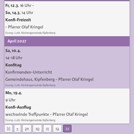
Fr, 12.3.
16 Uhr
-
So, 14.3.
14 Uhr
Konfi-Freizeit
Pfarrer Olaf Kringel
Evang.-Luth. Kirchengemeinde Kipfenberg
April 2027
Sa, 10.4.
14-18 Uhr
Konfitag
Konfirmanden-Unterricht
Gemeindehaus, Kipfenberg
Pfarrer Olaf Kringel
Evang.-Luth. Kirchengemeinde Kipfenberg
Mo, 19.4.
9 Uhr
Konfi-Ausflug
wechselnde Treffpunkte
Pfarrer Olaf Kringel
Evang.-Luth. Kirchengemeinde Kipfenberg
[1]
«
29
30
31
32
33