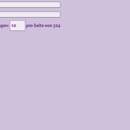
igen:
pro Seite von
324