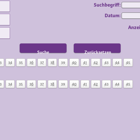
Suchbegriff:
Datum:
Anze
Suche
Zurücksetzen
3
34
35
36
37
38
39
40
41
42
43
44
45
3
34
35
36
37
38
39
40
41
42
43
44
45