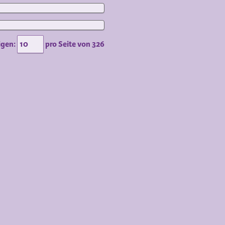
igen:
pro Seite von
326