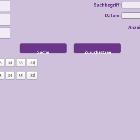
Suchbegriff:
Datum:
Anze
Suche
Zurücksetzen
3
34
35
[33]
3
34
35
[33]