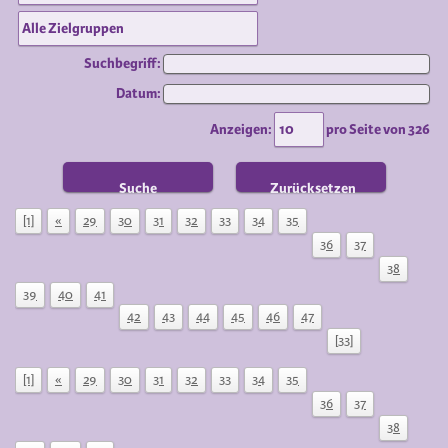
Suchbegriff:
Datum:
Anzeigen:
pro Seite von
326
Suche
Zurücksetzen
[1]
«
29
30
31
32
33
34
35
36
37
38
39
40
41
42
43
44
45
46
47
[33]
[1]
«
29
30
31
32
33
34
35
36
37
38