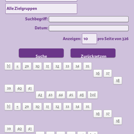
Suchbegriff:
Datum:
Anzeigen:
pro Seite von
326
Suche
Zurücksetzen
[1]
«
29
30
31
32
33
34
35
36
37
38
39
40
41
42
43
44
45
46
[33]
[1]
«
29
30
31
32
33
34
35
36
37
38
39
40
41