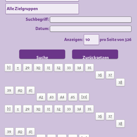
Suchbegriff:
Datum:
Anzeigen:
pro Seite von
326
Suche
Zurücksetzen
[1]
«
29
30
31
32
33
34
35
36
37
38
39
40
41
42
43
44
45
[33]
[1]
«
29
30
31
32
33
34
35
36
37
38
39
40
41