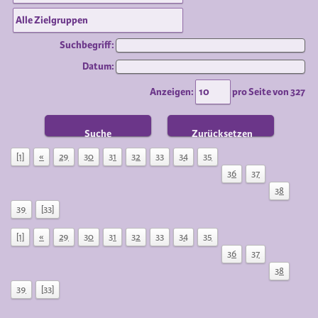
Suchbegriff:
Datum:
Anzeigen:
pro Seite von
327
Suche
Zurücksetzen
[1]
«
29
30
31
32
33
34
35
36
37
38
39
[33]
[1]
«
29
30
31
32
33
34
35
36
37
38
39
[33]