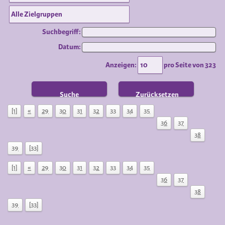
Suchbegriff:
Datum:
Anzeigen:
pro Seite von
323
Suche
Zurücksetzen
[1]
«
29
30
31
32
33
34
35
36
37
38
39
[33]
[1]
«
29
30
31
32
33
34
35
36
37
38
39
[33]