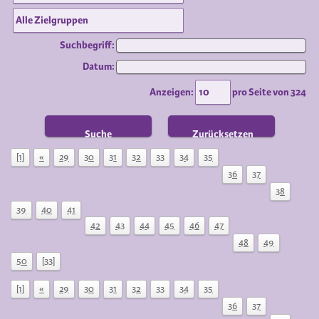
Suchbegriff:
Datum:
Anzeigen:
pro Seite von
324
Suche
Zurücksetzen
[1]
«
29
30
31
32
33
34
35
36
37
38
39
40
41
42
43
44
45
46
47
48
49
50
[33]
[1]
«
29
30
31
32
33
34
35
36
37