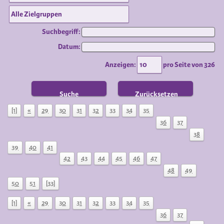
Suchbegriff:
Datum:
Anzeigen:
pro Seite von
326
Suche
Zurücksetzen
[1]
«
29
30
31
32
33
34
35
36
37
38
39
40
41
42
43
44
45
46
47
48
49
50
51
[33]
[1]
«
29
30
31
32
33
34
35
36
37