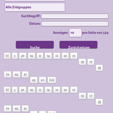
Suchbegriff:
Datum:
Anzeigen:
pro Seite von
324
Suche
Zurücksetzen
[1]
«
29
30
31
32
33
34
35
36
37
38
39
40
41
42
43
[33]
[1]
«
29
30
31
32
33
34
35
36
37
38
39
40
41