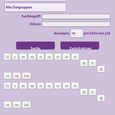
Suchbegriff:
Datum:
Anzeigen:
pro Seite von
326
Suche
Zurücksetzen
[1]
«
29
30
31
32
33
34
35
36
37
38
39
40
[33]
[1]
«
29
30
31
32
33
34
35
36
37
38
39
40
[33]