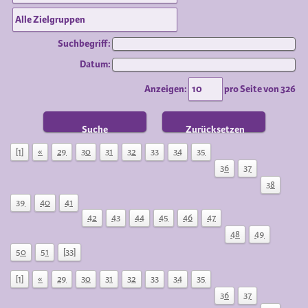
Suchbegriff:
Datum:
Anzeigen:
pro Seite von
326
Suche
Zurücksetzen
[1]
«
29
30
31
32
33
34
35
36
37
38
39
40
41
42
43
44
45
46
47
48
49
50
51
[33]
[1]
«
29
30
31
32
33
34
35
36
37