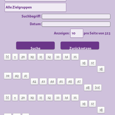
Suchbegriff:
Datum:
Anzeigen:
pro Seite von
323
Suche
Zurücksetzen
[1]
«
29
30
31
32
33
34
35
36
37
38
39
40
41
42
43
44
45
46
47
48
[33]
[1]
«
29
30
31
32
33
34
35
36
37
38