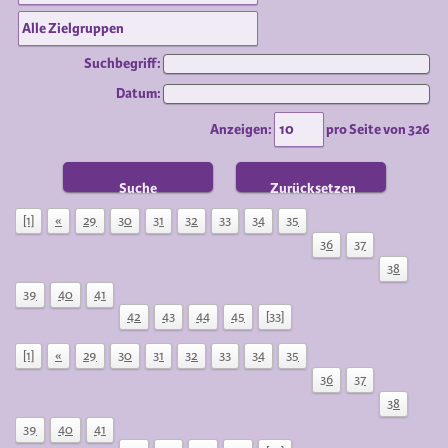
Suchbegriff:
Datum:
Anzeigen:
pro Seite von
326
Suche
Zurücksetzen
[1]
«
29
30
31
32
33
34
35
36
37
38
39
40
41
42
43
44
45
[33]
[1]
«
29
30
31
32
33
34
35
36
37
38
39
40
41