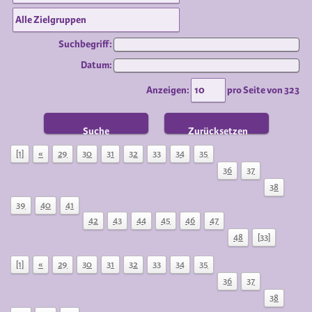
Suchbegriff:
Datum:
Anzeigen:
pro Seite von
323
Suche
Zurücksetzen
[1]
«
29
30
31
32
33
34
35
36
37
38
39
40
41
42
43
44
45
46
47
48
[33]
[1]
«
29
30
31
32
33
34
35
36
37
38