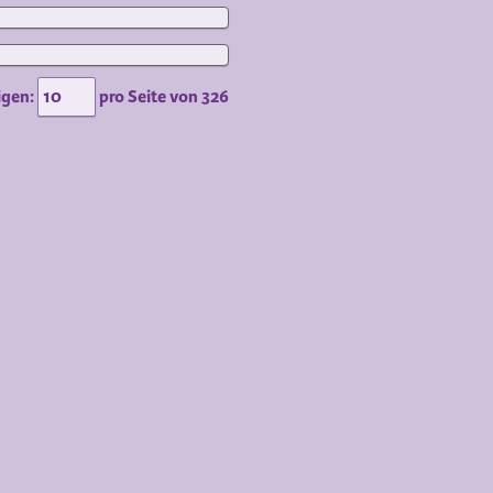
igen:
pro Seite von
326