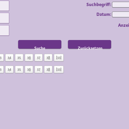
Suchbegriff:
Datum:
Anze
Suche
Zurücksetzen
3
34
35
36
37
38
[33]
3
34
35
36
37
38
[33]