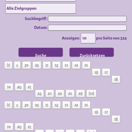
Suchbegriff:
Datum:
Anzeigen:
pro Seite von
324
Suche
Zurücksetzen
[1]
«
29
30
31
32
33
34
35
36
37
38
39
40
41
42
43
44
45
46
[33]
[1]
«
29
30
31
32
33
34
35
36
37
38
39
40
41