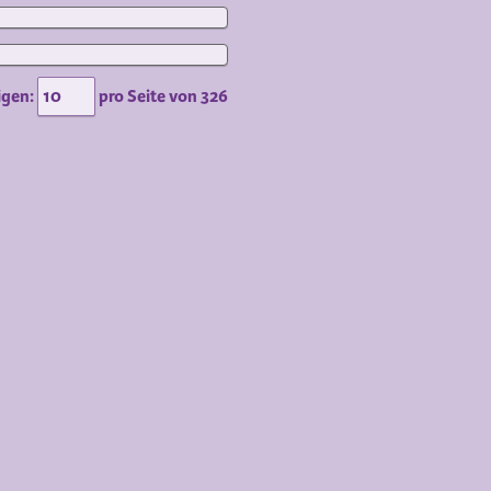
igen:
pro Seite von
326