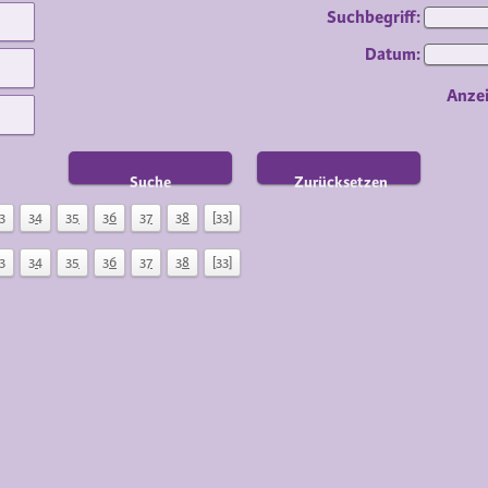
Suchbegriff:
Datum:
Anze
Suche
Zurücksetzen
3
34
35
36
37
38
[33]
3
34
35
36
37
38
[33]