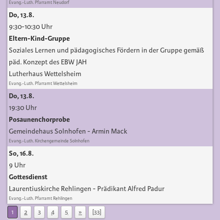
Evang.-Luth. Pfarramt Neudorf
Do, 13.8.
9:30-10:30 Uhr
Eltern-Kind-Gruppe
Soziales Lernen und pädagogisches Fördern in der Gruppe gemäß
päd. Konzept des EBW JAH
Lutherhaus Wettelsheim
Evang.-Luth. Pfarramt Wettelsheim
Do, 13.8.
19:30 Uhr
Posaunenchorprobe
Gemeindehaus Solnhofen
Armin Mack
Evang.-Luth. Kirchengemeinde Solnhofen
So, 16.8.
9 Uhr
Gottesdienst
Laurentiuskirche Rehlingen
Prädikant Alfred Padur
Evang.-Luth. Pfarramt Rehlingen
1
2
3
4
5
»
[33]