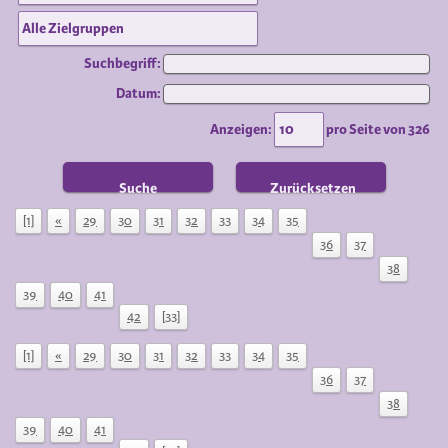
Suchbegriff:
Datum:
Anzeigen:
pro Seite von
326
Suche
Zurücksetzen
[1]
«
29
30
31
32
33
34
35
36
37
38
39
40
41
42
[33]
[1]
«
29
30
31
32
33
34
35
36
37
38
39
40
41