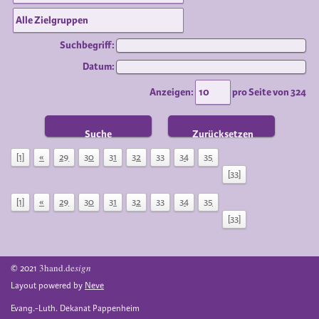
Suchbegriff:
Datum:
Anzeigen:
pro Seite von
324
Suche
Zurücksetzen
[1]
«
29
30
31
32
33
34
35
[33]
[1]
«
29
30
31
32
33
34
35
[33]
3hand.de
sign
© 2021
Layout powered by
Neve
Evang.-Luth. Dekanat Pappenheim