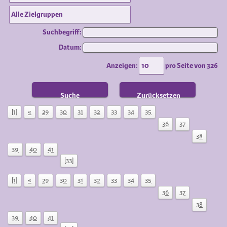
Suchbegriff:
Datum:
Anzeigen:
pro Seite von
326
Suche
Zurücksetzen
[1]
«
29
30
31
32
33
34
35
36
37
38
39
40
41
[33]
[1]
«
29
30
31
32
33
34
35
36
37
38
39
40
41