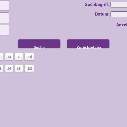
Suchbegriff:
Datum:
Anze
Suche
Zurücksetzen
3
34
35
[33]
3
34
35
[33]