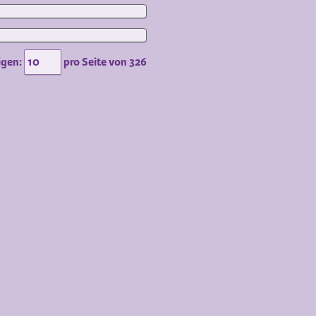
igen:
pro Seite von
326