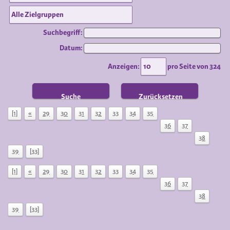
Suchbegriff:
Datum:
Anzeigen:
pro Seite von
324
Suche
Zurücksetzen
[1]
«
29
30
31
32
33
34
35
36
37
38
39
[33]
[1]
«
29
30
31
32
33
34
35
36
37
38
39
[33]