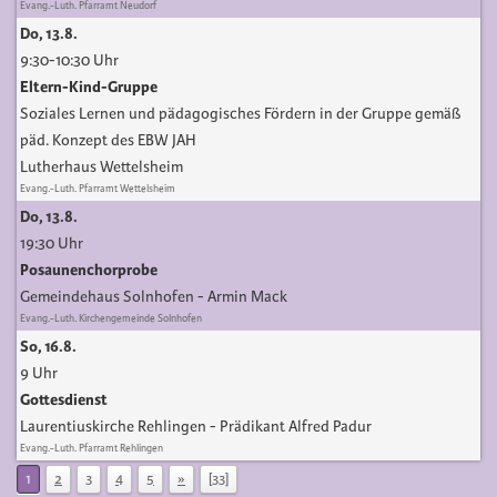
Evang.-Luth. Pfarramt Neudorf
Do, 13.8.
9:30-10:30 Uhr
Eltern-Kind-Gruppe
Soziales Lernen und pädagogisches Fördern in der Gruppe gemäß
päd. Konzept des EBW JAH
Lutherhaus Wettelsheim
Evang.-Luth. Pfarramt Wettelsheim
Do, 13.8.
19:30 Uhr
Posaunenchorprobe
Gemeindehaus Solnhofen
Armin Mack
Evang.-Luth. Kirchengemeinde Solnhofen
So, 16.8.
9 Uhr
Gottesdienst
Laurentiuskirche Rehlingen
Prädikant Alfred Padur
Evang.-Luth. Pfarramt Rehlingen
1
2
3
4
5
»
[33]