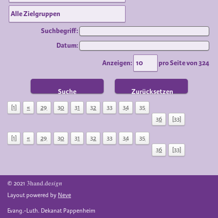
Suchbegriff:
Datum:
Anzeigen:
pro Seite von
324
Suche
Zurücksetzen
[1]
«
29
30
31
32
33
34
35
36
[33]
[1]
«
29
30
31
32
33
34
35
36
[33]
3hand.de
sign
© 2021
Layout powered by
Neve
Evang.-Luth. Dekanat Pappenheim