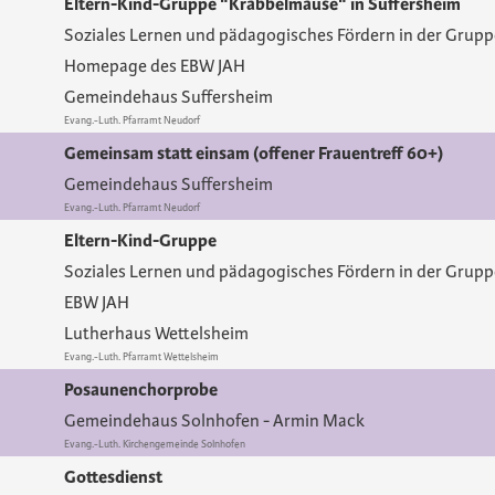
Eltern-Kind-Gruppe "Krabbelmäuse" in Suffersheim
Soziales Lernen und pädagogisches Fördern in der Grup
Homepage des EBW JAH
Gemeindehaus Suffersheim
Evang.-Luth. Pfarramt Neudorf
Gemeinsam statt einsam (offener Frauentreff 60+)
Gemeindehaus Suffersheim
Evang.-Luth. Pfarramt Neudorf
Eltern-Kind-Gruppe
Soziales Lernen und pädagogisches Fördern in der Grup
EBW JAH
Lutherhaus Wettelsheim
Evang.-Luth. Pfarramt Wettelsheim
Posaunenchorprobe
Gemeindehaus Solnhofen
Armin Mack
Evang.-Luth. Kirchengemeinde Solnhofen
Gottesdienst