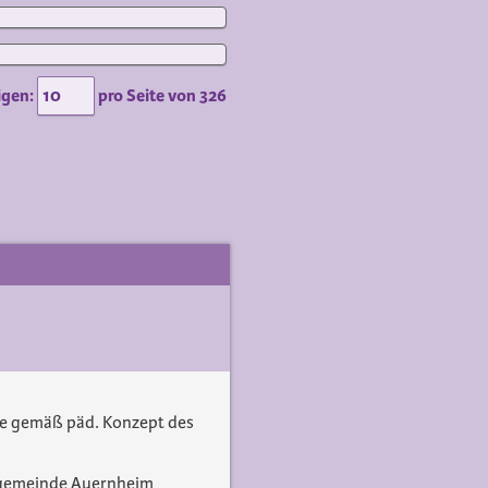
igen:
pro Seite von
326
pe gemäß päd. Konzept des
ngemeinde Auernheim