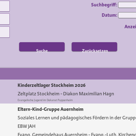
Suchbegriff:
Datum:
Anze
Suche
Zurücksetzen
Kinderzeltlager Stockheim 2026
Zeltplatz Stockheim
Diakon Maximilian Hagn
Evangelische Jugend im Dekanat Pappenheim
Eltern-Kind-Gruppe Auernheim
Soziales Lernen und pädagogisches Fördern in der Grup
EBW JAH
Evang. Gemeindehaus Auernheim
Evang.-Luth. Kirche