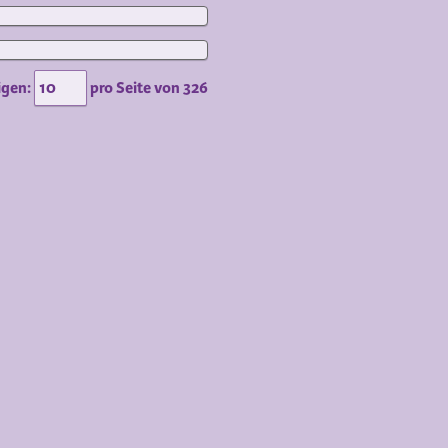
igen:
pro Seite von
326