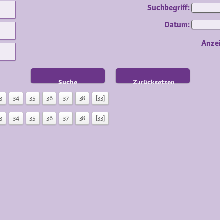
Suchbegriff:
Datum:
Anze
Suche
Zurücksetzen
3
34
35
36
37
38
[33]
3
34
35
36
37
38
[33]