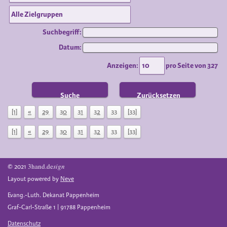
Suchbegriff:
Datum:
Anzeigen:
pro Seite von
327
Suche
Zurücksetzen
[1]
«
29
30
31
32
33
[33]
[1]
«
29
30
31
32
33
[33]
3hand.de
sign
© 2021
Layout powered by
Neve
Evang.-Luth. Dekanat Pappenheim
Graf-Carl-Straße 1 | 91788 Pappenheim
Datenschutz