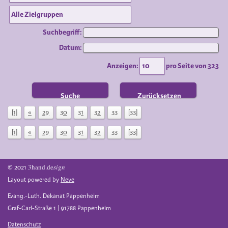
Suchbegriff:
Datum:
Anzeigen:
pro Seite von
323
Suche
Zurücksetzen
[1]
«
29
30
31
32
33
[33]
[1]
«
29
30
31
32
33
[33]
3hand.de
sign
© 2021
Layout powered by
Neve
Evang.-Luth. Dekanat Pappenheim
Graf-Carl-Straße 1 | 91788 Pappenheim
Datenschutz