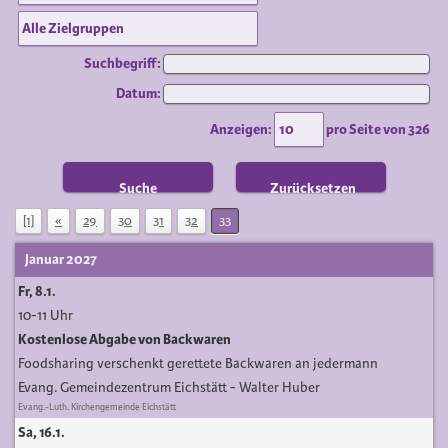
Suchbegriff:
Datum:
Anzeigen:
pro Seite von
326
Suche
Zurücksetzen
[1]
«
29
30
31
32
33
Januar 2027
Fr, 8.1.
10-11 Uhr
Kostenlose Abgabe von Backwaren
Foodsharing verschenkt gerettete Backwaren an jedermann
Evang. Gemeindezentrum Eichstätt
Walter Huber
Evang.-Luth. Kirchengemeinde Eichstätt
Sa, 16.1.