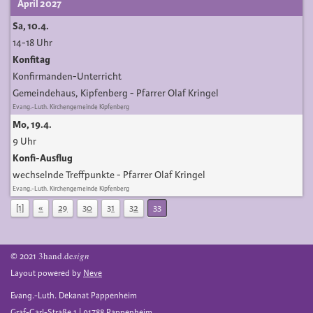
April 2027
Sa, 10.4.
14-18 Uhr
Konfitag
Konfirmanden-Unterricht
Gemeindehaus, Kipfenberg
Pfarrer Olaf Kringel
Evang.-Luth. Kirchengemeinde Kipfenberg
Mo, 19.4.
9 Uhr
Konfi-Ausflug
wechselnde Treffpunkte
Pfarrer Olaf Kringel
Evang.-Luth. Kirchengemeinde Kipfenberg
[1]
«
29
30
31
32
33
3hand.de
sign
© 2021
Layout powered by
Neve
Evang.-Luth. Dekanat Pappenheim
Graf-Carl-Straße 1 | 91788 Pappenheim