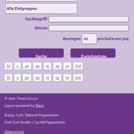
Suchbegriff:
Datum:
Anzeigen:
pro Seite von
324
Suche
Zurücksetzen
[1]
«
29
30
31
32
33
[33]
[1]
«
29
30
31
32
33
[33]
3hand.de
sign
© 2021
Layout powered by
Neve
Evang.-Luth. Dekanat Pappenheim
Graf-Carl-Straße 1 | 91788 Pappenheim
Datenschutz