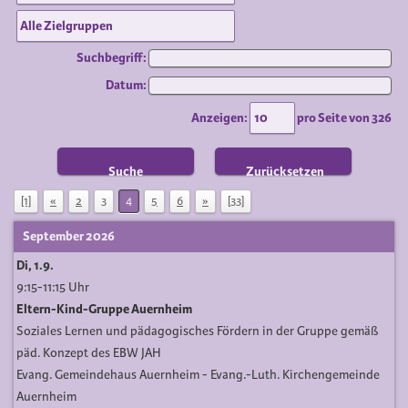
Suchbegriff:
Datum:
Anzeigen:
pro Seite von
326
Suche
Zurücksetzen
[1]
«
2
3
4
5
6
»
[33]
September 2026
Di, 1.9.
9:15-11:15 Uhr
Eltern-Kind-Gruppe Auernheim
Soziales Lernen und pädagogisches Fördern in der Gruppe gemäß
päd. Konzept des EBW JAH
Evang. Gemeindehaus Auernheim
Evang.-Luth. Kirchengemeinde
Auernheim