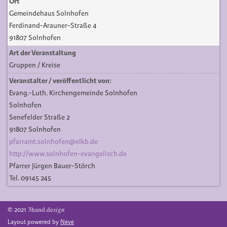
Ort
Gemeindehaus Solnhofen
Ferdinand-Arauner-Straße 4
91807 Solnhofen
Art der Veranstaltung
Gruppen / Kreise
Veranstalter / veröffentlicht von:
Evang.-Luth. Kirchengemeinde Solnhofen
Solnhofen
Senefelder Straße 2
91807 Solnhofen
pfarramt.solnhofen@elkb.de
http://www.solnhofen-evangelisch.de
Pfarrer Jürgen Bauer-Störch
Tel. 09145 245
3hand.de
sign
© 2021
Layout powered by
Neve