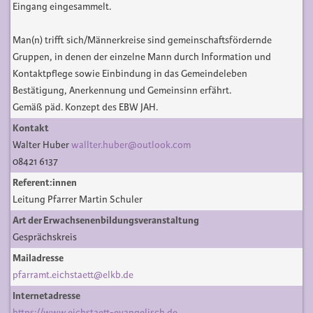
Eingang eingesammelt.
Man(n) trifft sich/Männerkreise sind gemeinschaftsfördernde
Gruppen, in denen der einzelne Mann durch Information und
Kontaktpflege sowie Einbindung in das Gemeindeleben
Bestätigung, Anerkennung und Gemeinsinn erfährt.
Gemäß päd. Konzept des EBW JAH.
Kontakt
Walter Huber
wallter.huber@outlook.com
08421 6137
Referent:innen
Leitung Pfarrer Martin Schuler
Art der Erwachsenenbildungsveranstaltung
Gesprächskreis
Mailadresse
pfarramt.eichstaett@elkb.de
Internetadresse
https://www.eichstaett-evangelisch.de